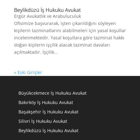
Beylikdüzü İş Hukuku Avukat
Ergür Avukatlık ve Arabuluculuk
Ofisimize başvurarak, işten çıkarıldığını söyleyen
kişilerin tazminatlarını alabilmeleri için yasal koşullar
incelenmektedir. Yasal koşullara göre tazminat hakkı
doğan kişilerin işçilik alacak tazminat davaları
açılmaktadır. İşçilik...
« Eski Girişler
Büyükcekmece İş Hukuku Avukat
Bakırköy İş Hukuku Avukat
Başakşehir İş Hukuku Avukat
Silivri İş Hukuku Avukat
Beylikdüzü İş Hukuku Avukat